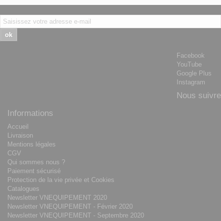
ok
Facebook
YouTube
Google Plus
Instagram
Nous suivre
Informations
Accueil
Livraison
Mentions légales
CGV
Qui sommes nous ?
Paiement sécurisé
Protection de la vie privée et Cookies
Catalogues
Newsletter VNEQUIPEMENT 2020
Newsletter VNEQUIPEMENT - Février 2020
Newsletter VNEQUIPEMENT - Septembre 2020