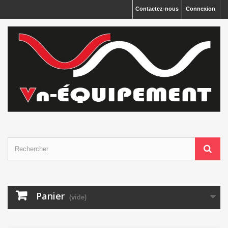
Panneau de gestion des cookies
Contactez-nous
Connexion
Panier
(vide)