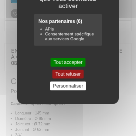
activer
Ajouter à ma liste d'envies
Nos partenaires
(6)
APIs
Consentement spécifique
aux services Google
EN SAVOIR PLUS SUR CARTOUCHE FILTRE
À GASOIL POUR STATION RÉFÉRENCE
08599
Tout accepter
Tout refuser
Cartouche filtre à gasoil
Personnaliser
Pour station gasoil
référence 08599
Caractéristiques techniques :
Longueur : 145 mm
Diamètre :
Ø
95 mm
Joint ext :
Ø 72 mm
Joint int :
Ø
62 mm
3/4"