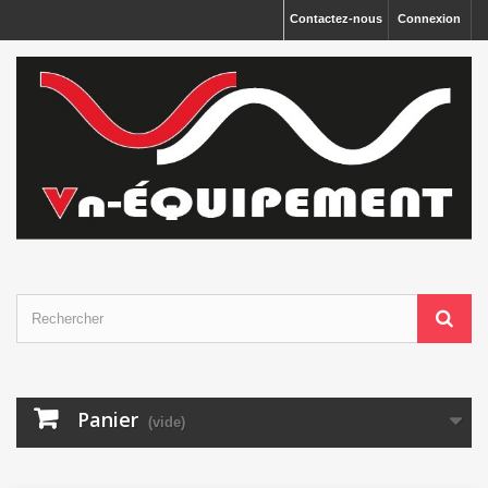
Panneau de gestion des cookies
Contactez-nous
Connexion
Panier
(vide)