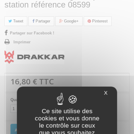
station référence 08599
Tweet
Partager
Google+
Pinterest
Partager sur Facebook !
Imprimer
16,80 €
TTC
X
Masquer le
Quantité
Ce site utilise des
cookies et vous donne
le contrôle sur ceux
Ajouter au panier
que vous souhaitez