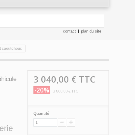
contact
plan du site
rt caoutchouc
3 040,00 €
TTC
éhicule
-20%
3 800,00 €
TTC
Quantité
erie