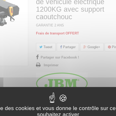
de véhicule électrique
1200KG avec support
caoutchouc
GARANTIE 2 ANS
Frais de transport OFFERT
Tweet
Partager
Google+
Pin
Partager sur Facebook !
Imprimer
ise des cookies et vous donne le contrôle sur 
souhaitez activer