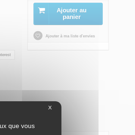
Ajouter au
panier
Ajouter à ma liste d'envies
terest
X
Masquer le bandeau des cookies
ceux que vous