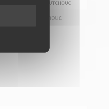
00KG AVEC SUPPORT CAOUTCHOUC
ec support caoutchouc
s électriques.
 et une descente plus rapides.