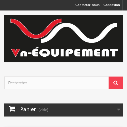
Panneau de gestion des cookies
Contactez-nous
Connexion
Panier
(vide)