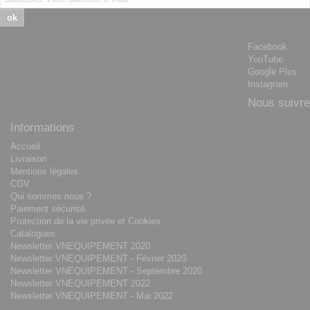
ok
Facebook
YouTube
Google Plus
Instagram
Nous suivre
Informations
Accueil
Livraison
Mentions légales
CGV
Qui sommes nous ?
Paiement sécurisé
Protection de la vie privée et Cookies
Catalogues
Newsletter VNEQUIPEMENT 2020
Newsletter VNEQUIPEMENT - Février 2020
Newsletter VNEQUIPEMENT - Septembre 2020
Newsletter VNEQUIPEMENT 2022
Newsletter VNEQUIPEMENT - Mai 2022