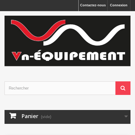
Panneau de gestion des cookies
Contactez-nous
Connexion
Panier
(vide)