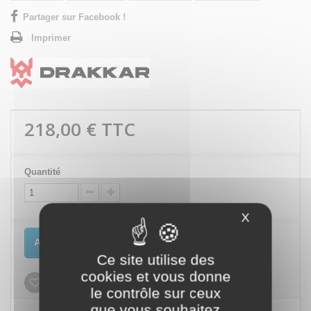
Partager sur Facebook !
Imprimer
218,00 €
TTC
Quantité
X
Masquer le
Ajouter au panier
Ce site utilise des
cookies et vous donne
Ajouter à ma liste d'envies
le contrôle sur ceux
que vous souhaitez