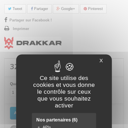
Tweet
Partager
Google+
Pinterest
Partager sur Facebook !
Imprimer
X
Masquer le
321,60 €
TTC
Ce site utilise des
cookies et vous donne
Quantité
le contrôle sur ceux
que vous souhaitez
activer
Ajouter au panier
Nos partenaires
(6)
APIs