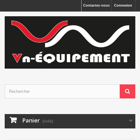
Panneau de gestion des cookies
Contactez-nous
Connexion
Panier
(vide)