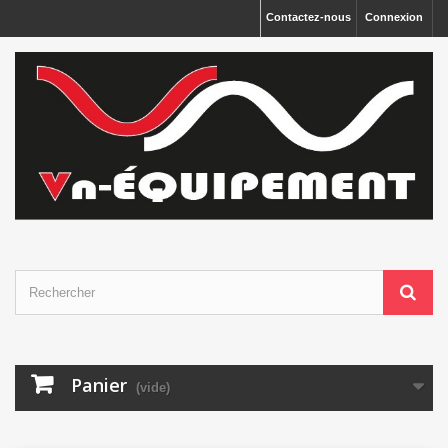
Panneau de gestion des cookies
Contactez-nous
Connexion
Panier
(vide)