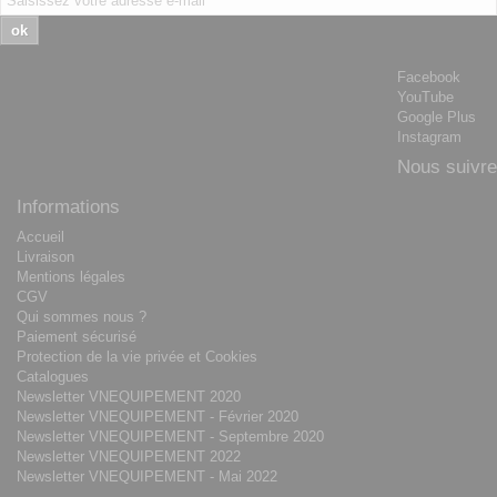
ok
Facebook
YouTube
Google Plus
Instagram
Nous suivre
Informations
Accueil
Livraison
Mentions légales
CGV
Qui sommes nous ?
Paiement sécurisé
Protection de la vie privée et Cookies
Catalogues
Newsletter VNEQUIPEMENT 2020
Newsletter VNEQUIPEMENT - Février 2020
Newsletter VNEQUIPEMENT - Septembre 2020
Newsletter VNEQUIPEMENT 2022
Newsletter VNEQUIPEMENT - Mai 2022