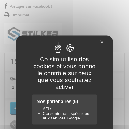
Partager sur Facebook !
Imprimer
X
Masquer le
15,60 €
TTC
Ce site utilise des
cookies et vous donne
le contrôle sur ceux
Quantité
que vous souhaitez
activer
Nos partenaires
(6)
Ajouter au panier
APIs
Consentement spécifique
aux services Google
Ajouter à ma liste d'envies