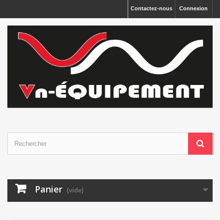
Panneau de gestion des cookies
Contactez-nous
Connexion
Panier
(vide)