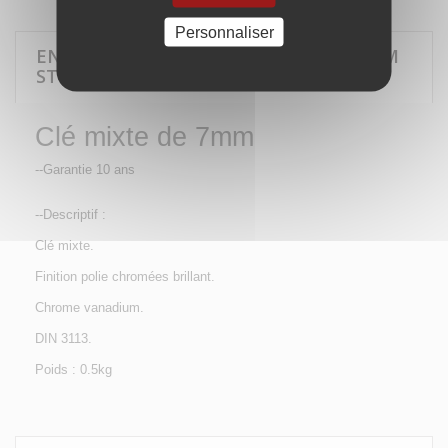
Personnaliser
EN SAVOIR PLUS SUR CLÉ MIXTE DE 7MM
STILKER 68601
Clé mixte de 7mm
--Garantie 10 ans
--Descriptif :
Clé mixte.
Finition polie chromées brillant.
Chrome vanadium.
DIN 3113.
Poids : 0.5kg