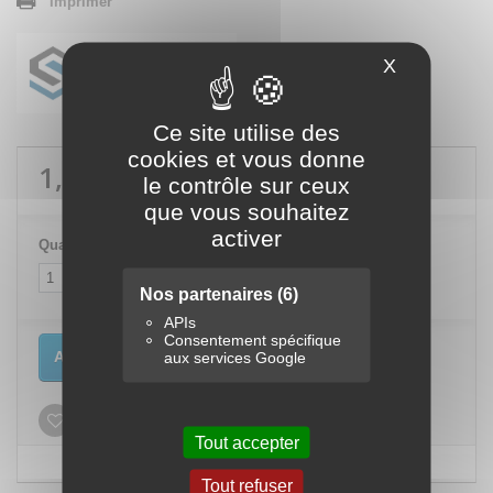
Imprimer
X
Masquer le
Ce site utilise des
cookies et vous donne
1,15 €
TTC
le contrôle sur ceux
que vous souhaitez
activer
Quantité
Nos partenaires
(6)
APIs
Consentement spécifique
Ajouter au panier
aux services Google
Ajouter à ma liste d'envies
Tout accepter
Tout refuser