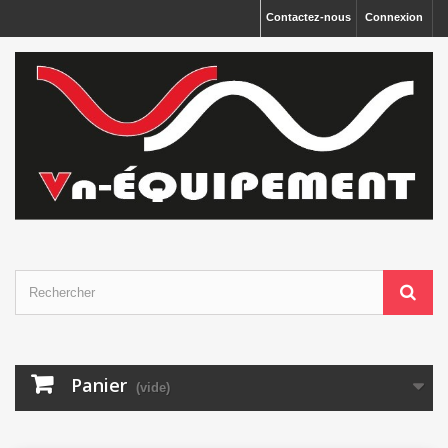
Panneau de gestion des cookies
Contactez-nous
Connexion
Panier
(vide)