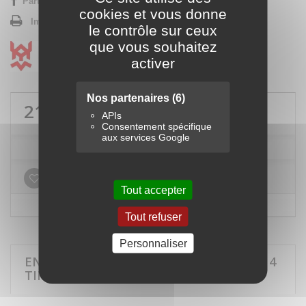
Partager sur Facebook !
cookies et vous donne
Imprimer
le contrôle sur ceux
que vous souhaitez
activer
Nos partenaires
(6)
214,80 €
TTC
APIs
Consentement spécifique
aux services Google
Ajouter à ma liste d'envies
Tout accepter
Tout refuser
Personnaliser
EN SAVOIR PLUS SUR COFFRE D'ATELIER 4
TIROIRS