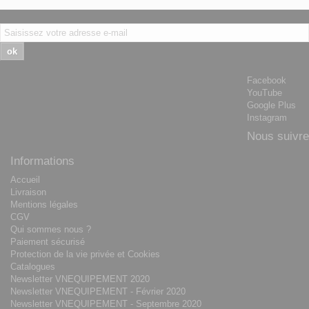
ok
Facebook
YouTube
Google Plus
Instagram
Nous suivre
Informations
Accueil
Livraison
Mentions légales
CGV
Qui sommes nous ?
Paiement sécurisé
Protection de la vie privée et Cookies
Catalogues
Newsletter VNEQUIPEMENT 2020
Newsletter VNEQUIPEMENT - Février 2020
Newsletter VNEQUIPEMENT - Septembre 2020