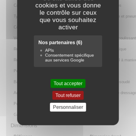
cookies et vous donne
Capacité
50 tonnes
le contrôle sur ceux
Type
Manuelle et pneu
que vous souhaitez
activer
Course du vérin
200 mm
Vérin
Mobile, coulissant
Nos partenaires
(6)
Retour du piston
Automatique
APIs
Consentement spécifique
aux services Google
Réglage table
Par treuil à maniv
Pédale de commande
Incluse
Bâti
Mécano-soudé
Tout accepter
Accessoires
2 vés de dressag
Tout refuser
Poids
344 kg
Personnaliser
Garantie
3 ans
Dimensions