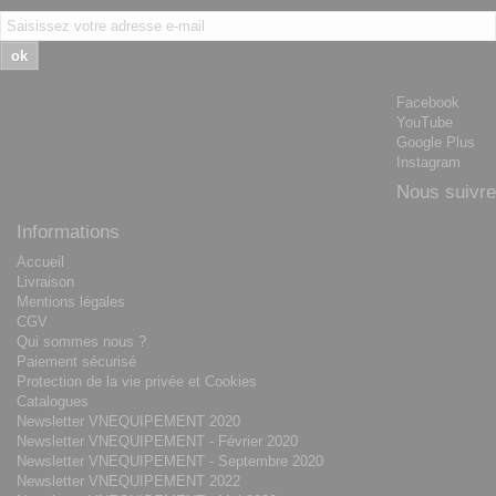
ok
Facebook
YouTube
Google Plus
Instagram
Nous suivre
Informations
Accueil
Livraison
Mentions légales
CGV
Qui sommes nous ?
Paiement sécurisé
Protection de la vie privée et Cookies
Catalogues
Newsletter VNEQUIPEMENT 2020
Newsletter VNEQUIPEMENT - Février 2020
Newsletter VNEQUIPEMENT - Septembre 2020
Newsletter VNEQUIPEMENT 2022