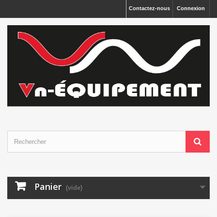
Panneau de gestion des cookies
Contactez-nous
Connexion
Panier
(vide)