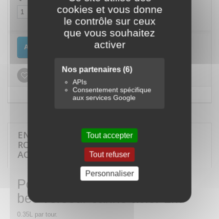
cookies et vous donne
le contrôle sur ceux
que vous souhaitez
activer
Ajouter au panier
Nos partenaires
(6)
Ajouter à ma liste d'envies
APIs
Consentement spécifique
aux services Google
EN SAVOIR PLUS SUR POMPE À HUILE
Tout accepter
ROTATIVE AVEC BEC VERSEUR CANNE
ACIER 1M
Tout refuser
Personnaliser
Pompe à huile rotative avec
bec verseur canne acier 1m
0.35L par tour.