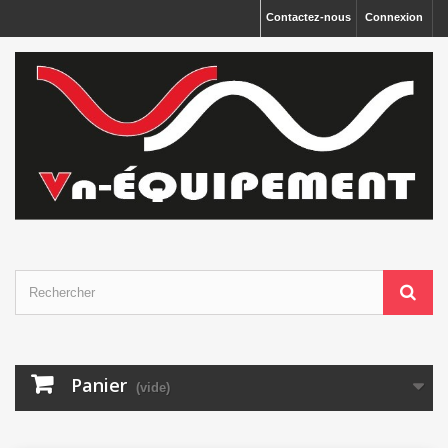
Panneau de gestion des cookies
Contactez-nous
Connexion
Panier
(vide)