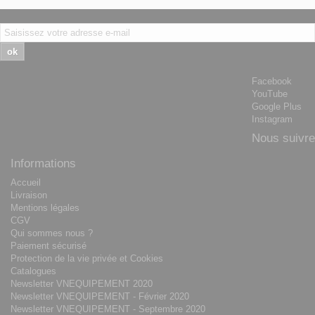
ok
Facebook
YouTube
Google Plus
Instagram
Nous suivre
Informations
Accueil
Livraison
Mentions légales
CGV
Qui sommes nous ?
Paiement sécurisé
Protection de la vie privée et Cookies
Catalogues
Newsletter VNEQUIPEMENT 2020
Newsletter VNEQUIPEMENT - Février 2020
Newsletter VNEQUIPEMENT - Septembre 2020