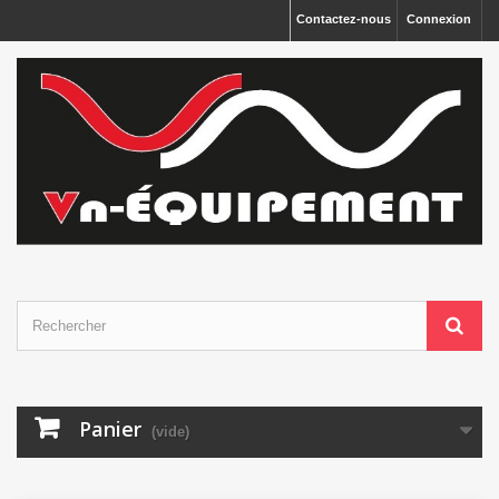
Panneau de gestion des cookies
Contactez-nous
Connexion
Panier
(vide)