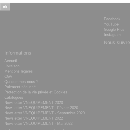
ok
Facebook
YouTube
Google Plus
Instagram
Nous suivre
Informations
Accueil
Livraison
Mentions légales
CGV
Qui sommes nous ?
Paiement sécurisé
Protection de la vie privée et Cookies
Catalogues
Newsletter VNEQUIPEMENT 2020
Newsletter VNEQUIPEMENT - Février 2020
Newsletter VNEQUIPEMENT - Septembre 2020
Newsletter VNEQUIPEMENT 2022
Newsletter VNEQUIPEMENT - Mai 2022