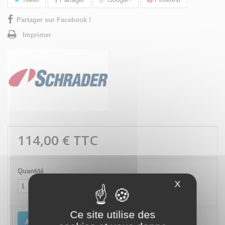
Partager sur Facebook !
Imprimer
114,00 €
TTC
Quantité
X
Masquer le
Ce site utilise des
Ajouter au panier