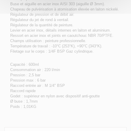
Buse et aiguille en acier inox AISI 303 (aiguille Ø 3mm).
Chapeau de pulvérisation à atomisation élevée en laiton nickelé.
Régulateur de pression et de débit air.
Régulateur du jet de rond à ventail.
Régulateur de la quantité de peinture.
Levier en acier inox, détails internes en laiton et aluminium.
Ressort en acier inox et joints en caoutchouc NBR 70/PTFE.
Champs utilisation : peinture professionnelle.
Température de travail : -10°C (253°K), +90°C (343°K).
Filetage sur le corps : 1/4F BSP Gaz cylindrique.
Capacité : 600ml
Consommation air : 220 l/min
Pression : 2,5 bar
Pression max : 6 bar
Raccord entrée air : M 1/4" BSP
Raccord rapide
Godet : supérieur en nylon avec dispositif anti-goutte
Ø buse : 1,7mm
Poids : 1,01KG