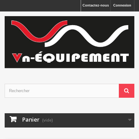
Panneau de gestion des cookies
Contactez-nous
Connexion
Panier
(vide)