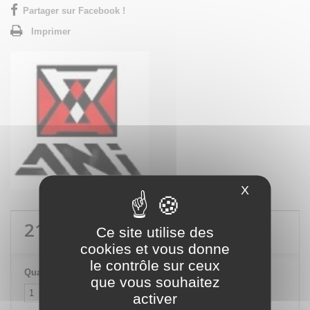
Partager sur Facebook !
Imprimer
X
Masquer le
217,20 €
TTC
Ce site utilise des
cookies et vous donne
le contrôle sur ceux
Quantité
que vous souhaitez
activer