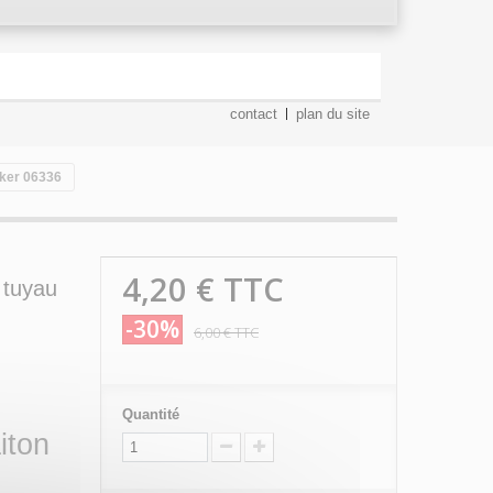
contact
plan du site
lker 06336
4,20 €
TTC
 tuyau
-30%
6,00 €
TTC
Quantité
iton