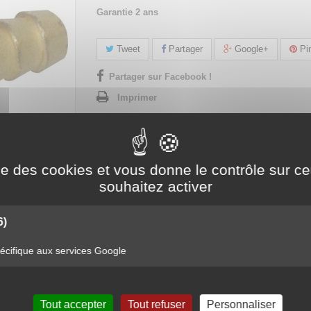
Garantie 2 ans
Tweet
Partager
Google+
Pin
Partager sur Facebook !
Imprimer
ise des cookies et vous donne le contrôle sur 
souhaitez activer
6)
NFLAGE EN LAITON POUR TUYAU Ø 6MM STILKER 0
cifique aux services Google
on pour tuyau Ø 6mm
Tout accepter
Tout refuser
Personnaliser