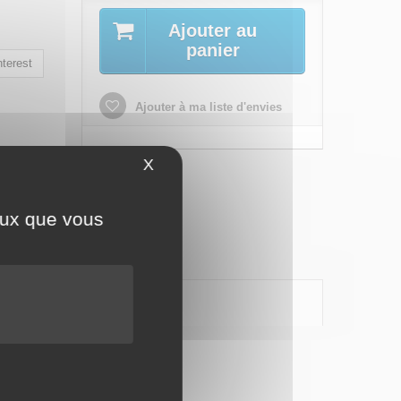
Ajouter au
panier
terest
Ajouter à ma liste d'envies
X
Masquer le bandeau des cookies
ceux que vous
6336