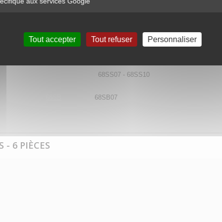
cifique aux services Google
68HS
68HS07 - 68HS10
Tout accepter
Tout refuser
Personnaliser
68HB
68HB07
S07 - 68SS10
68SB
68SB07
 - 6 PIÈCES