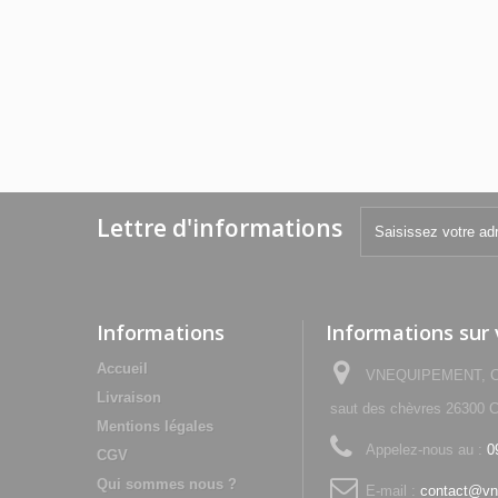
Lettre d'informations
Informations
Informations sur
Accueil
VNEQUIPEMENT, Che
Livraison
saut des chèvres 2630
Mentions légales
Appelez-nous au :
0
CGV
Qui sommes nous ?
E-mail :
contact@vn