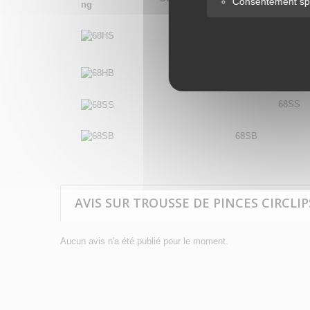
Consentement spé
68HS
68HB
68SS 68S
68SB
AVIS SUR TROUSSE DE PINCES CIRCLIPS
Aucun avis n'a été publié pour le moment.