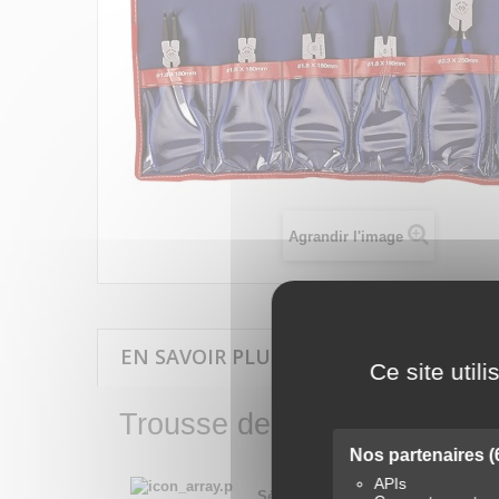
Agrandir l'image
EN SAVOIR PLUS SUR TROUSSE DE PINC
Ce site util
Trousse de pinces Circlips -
Nos partenaires
(
APIs
Série