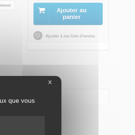
terest
Ajouter au
panier
Ajouter à ma liste d'envies
X
Masquer le bandeau des cookies
ceux que vous