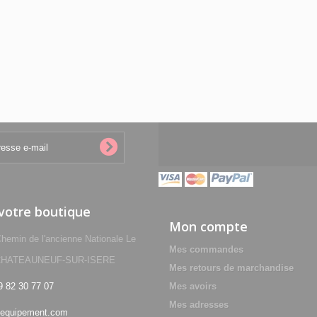
 votre boutique
Mon compte
min de l'ancienne Nationale Le
Mes commandes
0 CHATEAUNEUF-SUR-ISERE
Mes retours de marchandise
9 82 30 77 07
Mes avoirs
Mes adresses
equipement.com