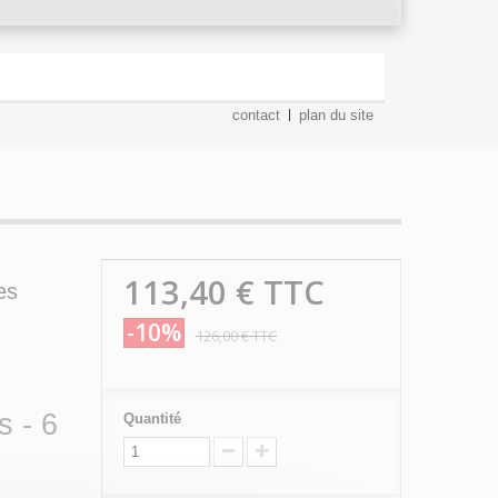
contact
plan du site
113,40 €
TTC
es
-10%
126,00 €
TTC
s - 6
Quantité