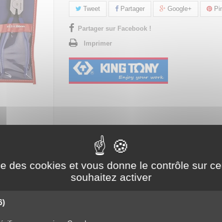
Tweet
Partager
Google+
Pin
Partager sur Facebook !
Imprimer
ES CIRCLIPS - 6 PIÈCES
ise des cookies et vous donne le contrôle sur 
souhaitez activer
 6 pièces
6)
Contenu