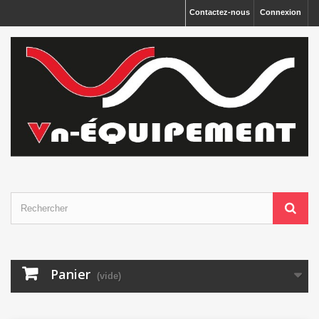
Panneau de gestion des cookies
Contactez-nous
Connexion
Panier
(vide)