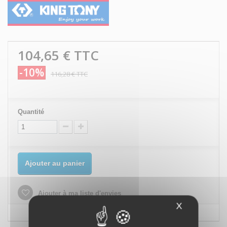
104,65 €
TTC
-10%
116,28 €
TTC
Quantité
Ajouter au panier
Ajouter à ma liste d'envies
X
Masquer le