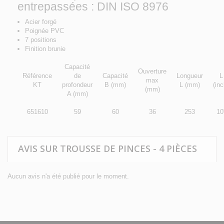
entrepassées : DIN ISO 8976
Acier forgé
Poignée PVC
7 positions
Finition brunie
Capacité
Ouverture
Référence
de
Capacité
Longueur
L
max
KT
profondeur
B (mm)
L (mm)
(inc
(mm)
A (mm)
651610
59
60
36
253
10
AVIS SUR TROUSSE DE PINCES - 4 PIÈCES
Aucun avis n'a été publié pour le moment.