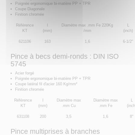
Poignée ergonomique bi-matière PP + TPR
Coupe Diagonale
Finition chromée
Référence
l
Diamètre max .mm Fe 220Kg
L
KT
(mm)
/mm
(inch)
621106
163
1,6
6-1/2"
Pince à becs demi-ronds : DIN ISO
5745
Acier forgé
Poignée ergonomique bi-matière PP + TPR
Coupe latéral fil d'acier 160 Kg/mm²
Finition chromée
Référence
l
Diamètre max
Diamètre max
L
KT
(mm)
.mm Cu
.mm Fe
(inch
631108
200
3,5
1,6
8"
Pince multiprises à branches