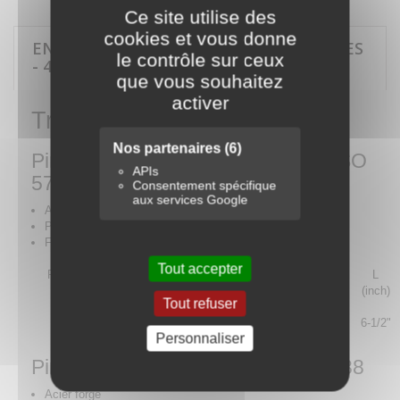
Ce site utilise des
cookies et vous donne
EN SAVOIR PLUS SUR TROUSSE DE PINCES
le contrôle sur ceux
- 4 PIÈCES
que vous souhaitez
activer
Trousse de pinces - 4 pièces
Nos partenaires
(6)
Pince universelle standard : DIN ISO
APIs
5746
Consentement spécifique
aux services Google
Acier forgé
Poignée ergonomique bi-matière PP + TPR
Finition chromée
Tout accepter
Référence
l
Diamètre max .mm Fe 220Kg
L
KT
(mm)
/mm
(inch)
Tout refuser
611106
163
1,6
6-1/2"
Personnaliser
Pince coupante standard : DIN 5238
Acier forgé