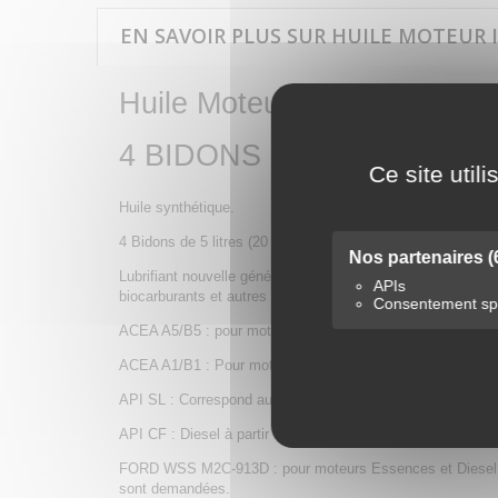
EN SAVOIR PLUS SUR HUILE MOTEUR IGO
Huile Moteur Igol Profive 
4 BIDONS DE 5 LITRES
Ce site util
Huile synthétique.
4 Bidons de 5 litres (20 litres).
Nos partenaires
(
Lubrifiant nouvelle génération pour les moteurs, essence e
APIs
biocarburants et autres carburants agréés par les construc
Consentement spé
ACEA A5/B5 : pour moteur Essence et Diesel « Hautes Pe
ACEA A1/B1 : Pour moteur Essence et Diesel à Economie 
API SL : Correspond aux exigences des moteurs modernes à
API CF : Diesel à partir de 1994 (non préconisée aux E.U 
FORD WSS M2C-913D : pour moteurs Essences et Diesel avec
sont demandées.