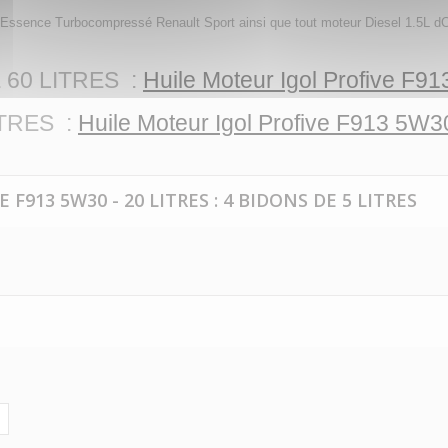
sence Turbocompressé Renault Sport ainsi que tout moteur Diesel 1.5L dC
60 LITRES :
Huile Moteur Igol Profive F9
ITRES :
Huile Moteur Igol Profive F913 5W3
F913 5W30 - 20 LITRES : 4 BIDONS DE 5 LITRES