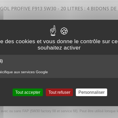
L PROFIVE F913 5W30 - 20 LITRES : 4 BIDONS DE 
F913 5W30
ise des cookies et vous donne le contrôle sur 
souhaitez activer
6)
t Diesel « Fuel Economy » avec ou sans filtre à particules, de Ford.Convient 
teurs.
cifique aux services Google
rformances Economie d’Energie ».
d’Energie.
Tout accepter
Tout refuser
Personnaliser
 partir de 2001 selon un cahier de charges propre à l’American Petroleum In
en VL).
 ou sans FAP (5W30 factory fill et service fill). Peut être utilisé lorsque