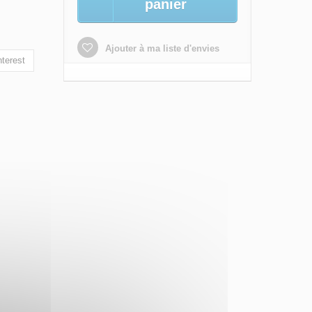
panier
Ajouter à ma liste d'envies
terest