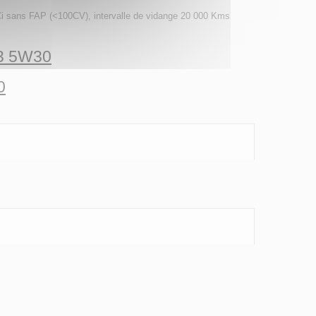
i sans FAP (<100CV), intervalle de vidange 20 000 Kms
13 5W30
0