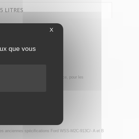
5 LITRES
X
Masquer le bandeau des cookies
ceux que vous
pour les carburants Diesel et essence, pour les
stitute.
 les anciennes spécifications Ford WSS-M2C-913C/- A et B