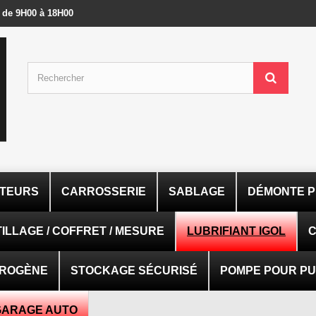
- de 9H00 à 18H00
ATEURS
CARROSSERIE
SABLAGE
DÉMONTE P
ILLAGE / COFFRET / MESURE
LUBRIFIANT IGOL
C
TROGÈNE
STOCKAGE SÉCURISÉ
POMPE POUR PUI
GARAGE AUTO