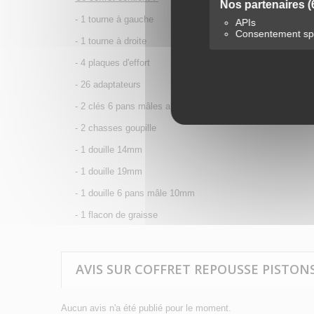
Nos partenaires
(
- 1 tourne à gauche
APIs
Consentement spé
- 1 tourne à droite
- 4 plaques d'effort
- 26 adaptateurs
- 2 clés 6 pans mâles allongées (6-7mm)
- 2 chasses goupille
- 1 douille 14mm
- 1 douille 19mm
- 1 douille 6 pans mâle 10mm
- 1 flacon de graisse
AVIS SUR COFFRET REPOUSSE PISTONS
Aucun avis n'a été publié pour le moment.