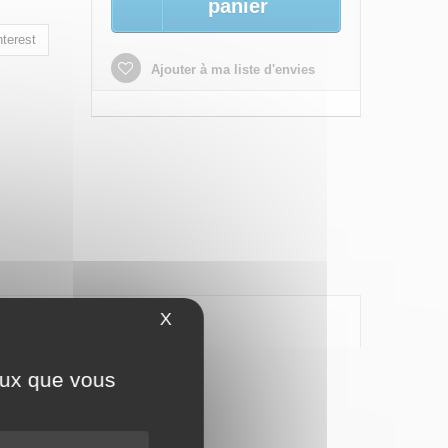
panier
terest
Ajouter à ma liste d'envies
X
Masquer le bandeau des cookies
ceux que vous