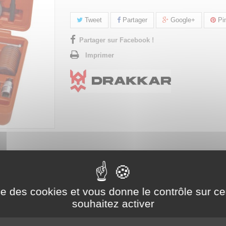
Tweet
Partager
Google+
Pin
Partager sur Facebook !
Imprimer
SE PISTONS DE FREINS UNIVERSEL 40 PIÈCES
ise des cookies et vous donne le contrôle sur 
souhaitez activer