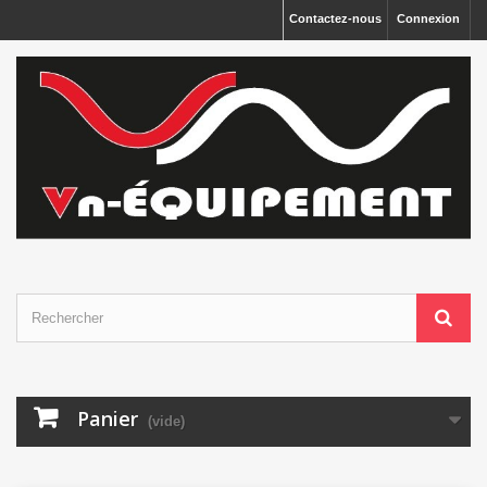
Panneau de gestion des cookies
Contactez-nous
Connexion
Panier
(vide)