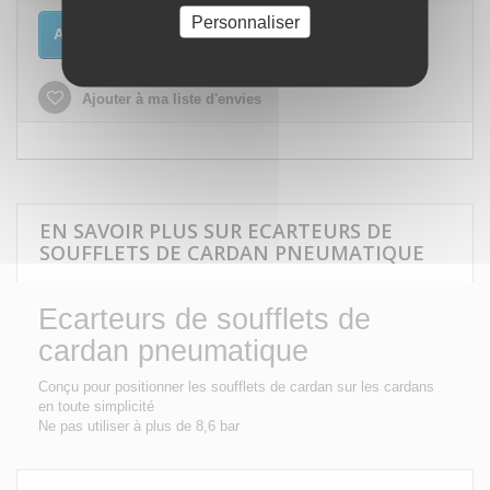
Personnaliser
Ajouter au panier
Ajouter à ma liste d'envies
EN SAVOIR PLUS SUR ECARTEURS DE
SOUFFLETS DE CARDAN PNEUMATIQUE
Ecarteurs de soufflets de
cardan pneumatique
Conçu pour positionner les soufflets de cardan sur les cardans
en toute simplicité
Ne pas utiliser à plus de 8,6 bar