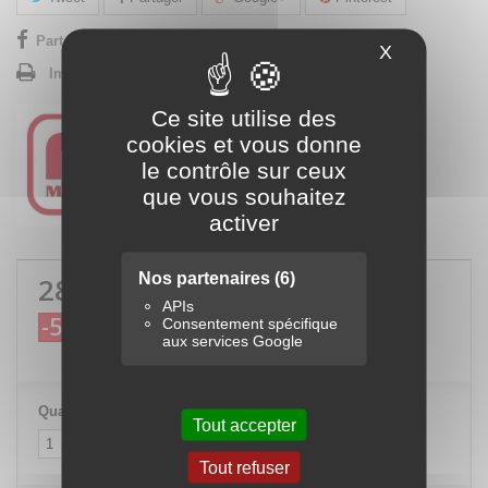
Partager sur Facebook !
X
Masquer le
Imprimer
Ce site utilise des
cookies et vous donne
le contrôle sur ceux
que vous souhaitez
activer
Nos partenaires
(6)
281,58 €
TTC
APIs
-5%
Consentement spécifique
296,40 €
TTC
aux services Google
Quantité
Tout accepter
Tout refuser