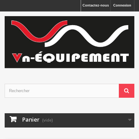
Panneau de gestion des cookies
Contactez-nous
Connexion
Panier
(vide)