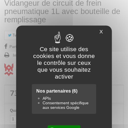
Vidangeur de circuit de frein
pneumatique 1L avec bouteille de
remplissage
X
Masquer le
Tweet
Partager
Google+
Pinterest
Partager sur Facebook !
Ce site utilise des
cookies et vous donne
Imprimer
le contrôle sur ceux
que vous souhaitez
activer
73,20 €
TTC
Nos partenaires
(6)
APIs
Consentement spécifique
aux services Google
Quantité