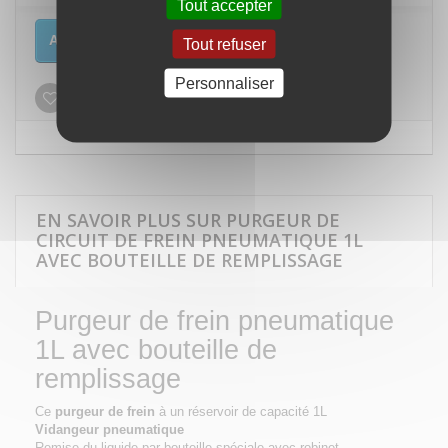
Tout accepter
Ajouter au panier
Tout refuser
Personnaliser
Ajouter à ma liste d'envies
EN SAVOIR PLUS SUR PURGEUR DE
CIRCUIT DE FREIN PNEUMATIQUE 1L
AVEC BOUTEILLE DE REMPLISSAGE
Purgeur de frein pneumatique
1L avec bouteille de
remplissage
Ce
purgeur de frein
à un réservoir de capacité 1L
Vidangeur pneumatique
Remise du liquide par bouteille spéciale avec robinet