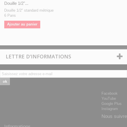
Douille 1/2"...
Douille 1/2" standard métrique
6 Pans
Ajouter au panier
LETTRE D'INFORMATIONS
ok
Facebook
YouTube
Google Plus
Instagram
Nous suivre
Informations