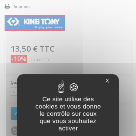
Imprimer
13,50 €
TTC
-10%
15,00 €
TTC
X
Masquer le
Quantité
Ce site utilise des
cookies et vous donne
le contrôle sur ceux
Ajouter au panier
que vous souhaitez
activer
Ajouter à ma liste d'envies