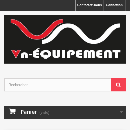
Panneau de gestion des cookies
Contactez-nous
Connexion
Panier
(vide)