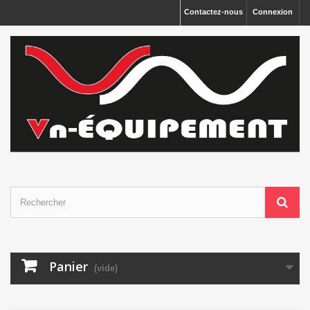
Panneau de gestion des cookies
Contactez-nous
Connexion
Panier
(vide)