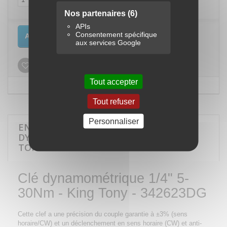
Nos partenaires
(6)
APIs
Consentement spécifique
Ajouter au panier
aux services Google
Ajouter à ma liste d'envies
Tout accepter
Tout refuser
Personnaliser
EN SAVOIR PLUS SUR CLÉ
DYNAMOMÉTRIQUE 1/4" 5-30NM - KING
TONY - 342623DG
Clé dynamométrique 1/4" 5-
30Nm - King Tony - 342623DG
Cette clef a une précision du couple garantie à ±3% (sens
horaire/CW) et un déclenchement en sens horaire (CW) et anti-