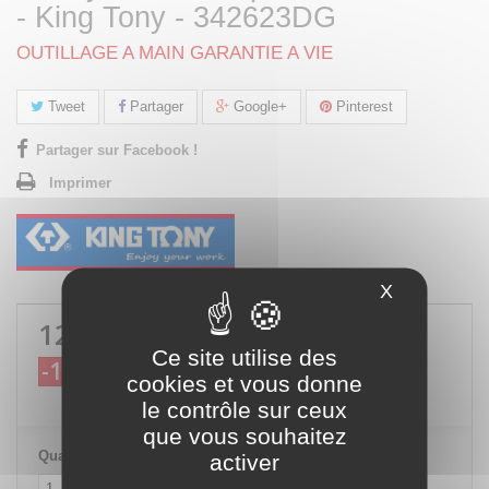
- King Tony - 342623DG
OUTILLAGE A MAIN GARANTIE A VIE
Tweet
Partager
Google+
Pinterest
Partager sur Facebook !
Imprimer
X
Masquer le
128,52 €
TTC
Ce site utilise des
-10%
142,80 €
TTC
cookies et vous donne
le contrôle sur ceux
que vous souhaitez
Quantité
activer