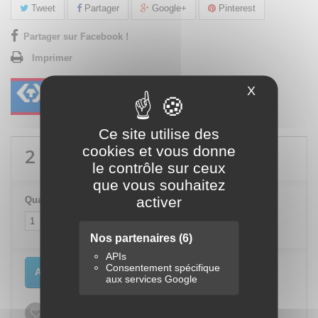
Tweet
Partager
Google+
Pinterest
Partager sur Facebook !
Imprimer
X
Masquer le
Ce site utilise des
cookies et vous donne
2 110,80 €
TTC
le contrôle sur ceux
que vous souhaitez
activer
Quantité
Nos partenaires
(6)
APIs
Consentement spécifique
Ajouter au panier
aux services Google
Ajouter à ma liste d'envies