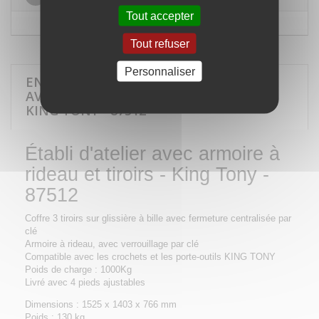
Tout accepter
Tout refuser
Personnaliser
EN SAVOIR PLUS SUR ÉTABLI D'ATELIER
AVEC ARMOIRE À RIDEAU ET TIROIRS -
KING TONY - 87512
Établi d'atelier avec armoire à
rideau et tiroirs - King Tony -
87512
Coffre 3 tiroirs sur glissière à bille avec fermeture centralisée par
clé
Armoire à rideau, avec verrouillage par clé
Compatible avec les crochets et les porte-outils KING TONY
Poids de charge : 1000Kg
Livré avec 4 pieds ajustables
Dimensions : 1525 x 1403 x 766 mm
Poids : 130 kg