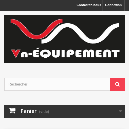
Panneau de gestion des cookies
Contactez-nous
Connexion
Panier
(vide)