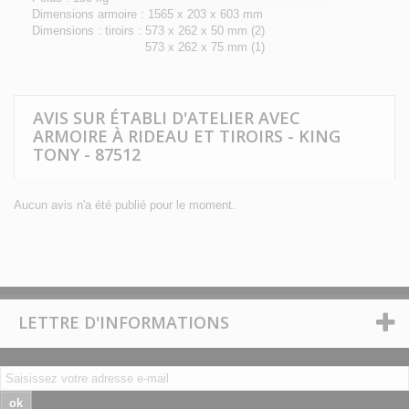
Dimensions armoire : 1565 x 203 x 603 mm
Dimensions : tiroirs : 573 x 262 x 50 mm (2)
573 x 262 x 75 mm (1)
AVIS SUR ÉTABLI D'ATELIER AVEC
ARMOIRE À RIDEAU ET TIROIRS - KING
TONY - 87512
Aucun avis n'a été publié pour le moment.
LETTRE D'INFORMATIONS
ok