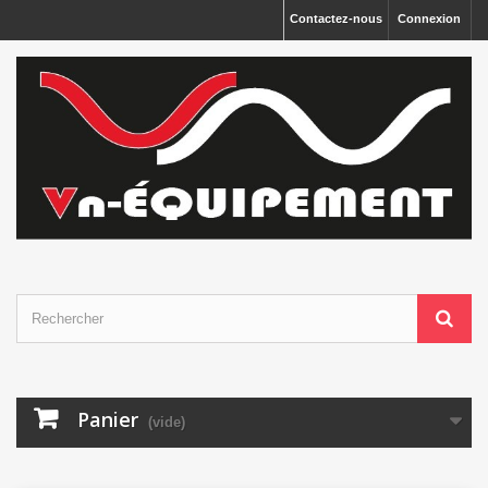
Panneau de gestion des cookies
Contactez-nous
Connexion
Panier
(vide)