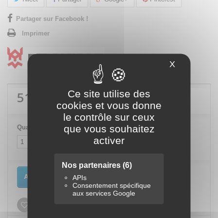
Partager sur Facebook !
Imprimer
X
Masquer le
Ce site utilise des
516,00 €
TTC
cookies et vous donne
le contrôle sur ceux
que vous souhaitez
Quantité
activer
Nos partenaires
(6)
Ajouter au panier
APIs
Consentement spécifique
aux services Google
Ajouter à ma liste d'envies