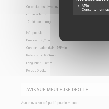
APIs
Ce produit est livrée avec :
Consentement spé
- 1 pince 6mm
- 2 clés de serrage
Info produit :
Pression : 6,2bar
Consommation d'air : 76l/min
Rotation : 25000tr/min
Longueur : 150mm
Poids : 0,36kg
AVIS SUR MEULEUSE DROITE
Aucun avis n'a été publié pour le moment.