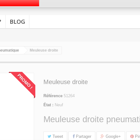
?
BLOG
neumatique
Meuleuse droite
PROMO !
Meuleuse droite
Référence
51264
État :
Neuf
Meuleuse droite pneuma
Tweet
Partager
Google+
Pin