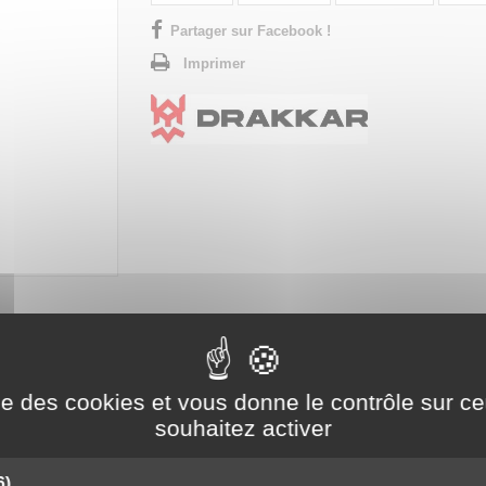
Partager sur Facebook !
Imprimer
TE
ise des cookies et vous donne le contrôle sur 
souhaitez activer
6)
ira à meuler ou à découper de nombreux matériaux métal, bois, plastiques. Lé