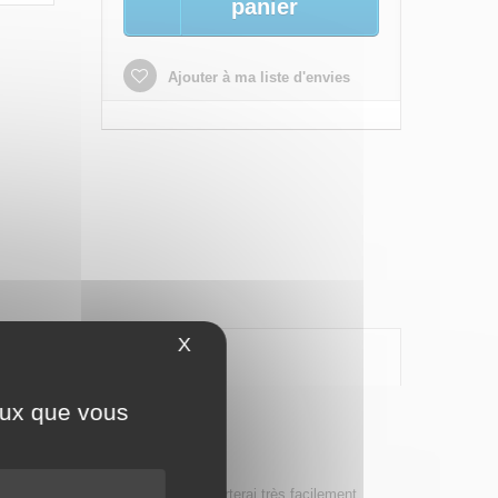
panier
Ajouter à ma liste d'envies
X
Masquer le bandeau des cookies
ceux que vous
gère et maniable vous la transporterai très facilement.