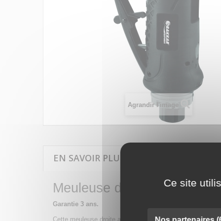
Agrandir l'image
EN SAVOIR PLUS SUR MEULEUSE DROI
Ce site util
Meuleuse droite
Garantie 3 ans.
Nos partenaires
(
Cette meuleuse droite avec poignée en composite vous serv