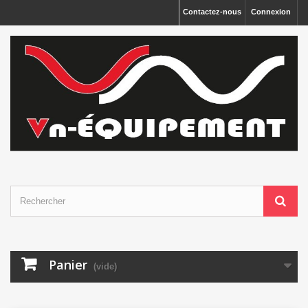
Panneau de gestion des cookies
Contactez-nous
Connexion
Panier
(vide)