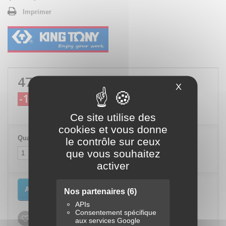
Imprimer
47,52 €
TTC
X
Masquer le
-10%
52,80 €
TTC
Ce site utilise des
cookies et vous donne
Quantité
le contrôle sur ceux
que vous souhaitez
activer
Ajouter au panier
Nos partenaires
(6)
APIs
Consentement spécifique
Ajouter à ma liste d'envies
aux services Google