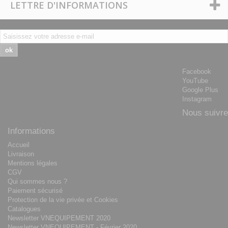
LETTRE D'INFORMATIONS
ok
Facebook
YouTube
Google Plus
Instagram
Nous suivre
Informations
Accueil
Livraison
Mentions légales
CGV
Qui sommes nous ?
Paiement sécurisé
Protection de la vie privée et Cookies
Catalogues
Newsletter VNEQUIPEMENT 2020
Newsletter VNEQUIPEMENT - Février 2020