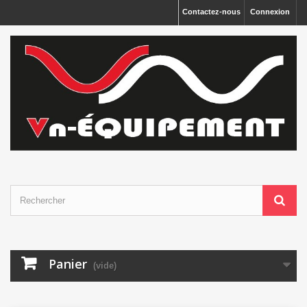
Panneau de gestion des cookies
Contactez-nous
Connexion
Panier
(vide)