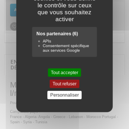
le contrôle sur ceux
Ajouter au panier
que vous souhaitez
activer
Ajouter à ma liste d'envies
Nos partenaires
(6)
APIs
Consentement spécifique
aux services Google
EN SAVOIR PLUS SUR MANOMÈTRE -
DÉBITMÈTRE 30 L/MIN - DÉTENDEUR
Tout accepter
Manomètre - débitmètre 30
Tout refuser
l/min - détendeur
Personnaliser
Pour tuyau Ø 6,0
Compatible pays :
France - Algeria- Angola - Greece - Lebanon - Morocco Portugal -
Spain - Syria - Tunisia