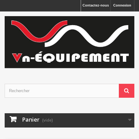
Panneau de gestion des cookies
Contactez-nous
Connexion
Panier
(vide)