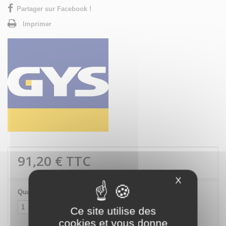
Partager sur Facebook !
Imprimer
91,20 €
TTC
X
Masquer le
Quantité
Ce site utilise des
cookies et vous donne