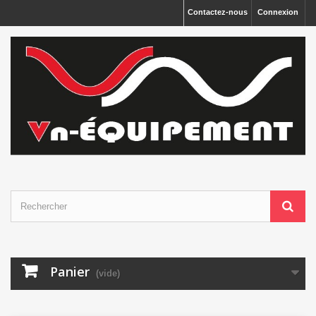
Panneau de gestion des cookies
Contactez-nous
Connexion
Panier
(vide)