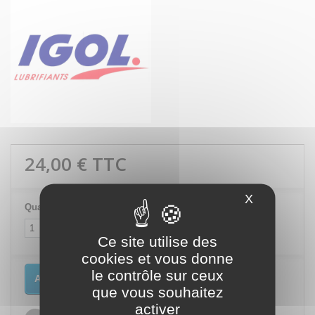
24,00 €
TTC
X
Masquer le
Quantité
Ce site utilise des
cookies et vous donne
le contrôle sur ceux
Ajouter au panier
que vous souhaitez
activer