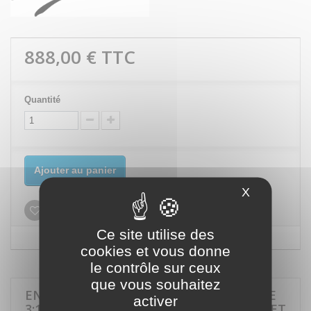
888,00 €
TTC
Quantité
Ajouter au panier
X
Masquer le
Ajouter à ma liste d'envies
Ce site utilise des
cookies et vous donne
le contrôle sur ceux
que vous souhaitez
EN SAVOIR PLUS SUR KIT PNEUMATIQUE
activer
3:1 POUR HUILE – FÛT 20–60 KG, PISTOLET