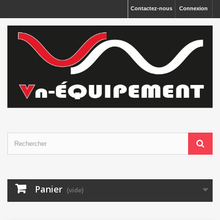
Panneau de gestion des cookies
Contactez-nous
Connexion
Panier
(vide)