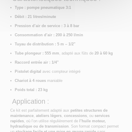
Type : pompe pneumatique 3:1
Débit : 21 litres/minute
Pression d’air de service : 3 à 8 bar
Consommation d’air : 200 à 250 l/min
Tuyau de distribution : 5 m – 1/2"
Tube plongeur : 555 mm
, adapté aux fûts de
20 à 60 kg
Raccord entrée air : 1/4"
Pistolet digital
avec compteur intégré
Chariot à 4 roues
maniable
Poids total : 23 kg
Application :
Ce kit est parfaitement adapté aux
petites structures de
maintenance
,
ateliers légers
,
concessions
, ou
services
rapides
, où l’on utilise régulièrement de
l’huile moteur,
hydraulique ou de transmission
. Son format compact permet
un
stockage facile et une mise en œuvre rapide
sans