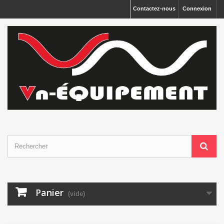
Panneau de gestion des cookies
Contactez-nous
Connexion
Panier
(vide)