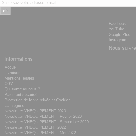
ok
Facebook
YouTube
Google Plus
Instagram
Nous suivre
Informations
Accueil
Livraison
Mentions légales
CGV
Qui sommes nous ?
Paiement sécurisé
Protection de la vie privée et Cookies
Catalogues
Newsletter VNEQUIPEMENT 2020
Newsletter VNEQUIPEMENT - Février 2020
Newsletter VNEQUIPEMENT - Septembre 2020
Newsletter VNEQUIPEMENT 2022
Newsletter VNEQUIPEMENT - Mai 2022