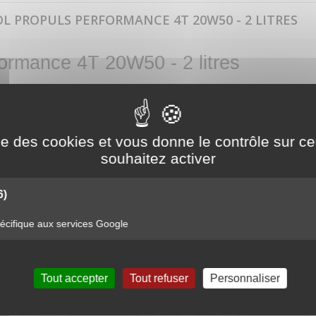
L PROPULS PERFORMANCE 4T 20W50 - 2 LITRES
formance 4T 20W50 - 2 litres
ise des cookies et vous donne le contrôle sur 
s 4 temps et boites de vitesses des motos de compétition à très haut ren
souhaitez activer
 compétition, assure au produit PROPULS PERFORMANCE une protection optima
6)
cifique aux services Google
PERFORMANCE 4T 20W50 - 2 LITRES
Tout accepter
Tout refuser
Personnaliser