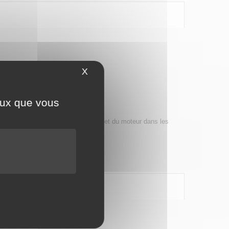
X
Masquer le bandeau des cookies
ceux que vous
dement.
le de l’embrayage à bain d’huile et du moteur dans les