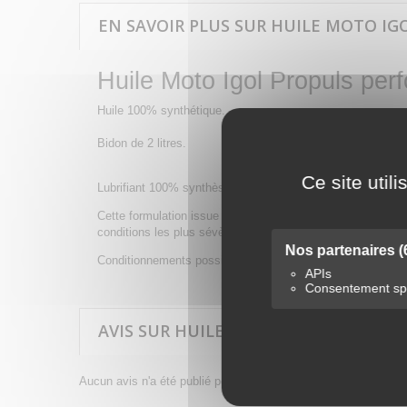
EN SAVOIR PLUS SUR HUILE MOTO IGO
Huile Moto Igol Propuls per
Huile 100% synthétique.
Bidon de 2 litres.
Ce site util
Lubrifiant 100% synthèse homologué JASO MA2 pour moteur
Cette formulation issue du laboratoire de R&D d’IGOL en
conditions les plus sévères d’utilisations.
Nos partenaires
(
Conditionnements possible (nous contacter).
APIs
Consentement spé
AVIS SUR HUILE MOTO IGOL PROPULS 
Aucun avis n'a été publié pour le moment.