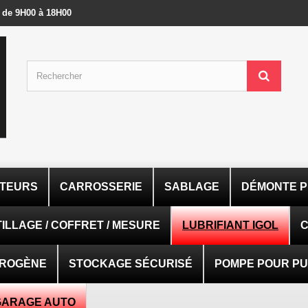
- de 9H00 à 18H00
ATEURS
CARROSSERIE
SABLAGE
DÉMONTE P
ILLAGE / COFFRET / MESURE
LUBRIFIANT IGOL
C
TROGÈNE
STOCKAGE SÉCURISÉ
POMPE POUR PUI
GARAGE AUTO