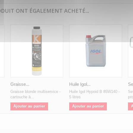
ODUIT ONT ÉGALEMENT ACHETÉ...
Graisse...
Huile Igol...
Se
Graisse blonde multiservice -
Huile Igol Hypoid B 85W140 -
Se
cartouche à...
5 litres
pr
Ajouter au panier
Ajouter au panier
A