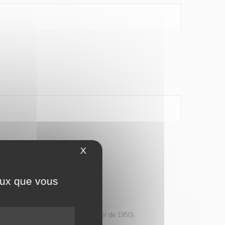
X
Masquer le bandeau des cookies
ceux que vous
aptés aux moteurs anciens (à partir de 1950).