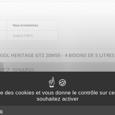
Vous économisez
Jusqu'à 4,80 €
GOL HERITAGE GTZ 20W50 - 4 BIDONS DE 5 LITRES
e GTZ 20W50
ise des cookies et vous donne le contrôle sur 
souhaitez activer
élaboré à partir de bases minérales sévèrement raffinées et d’additifs ad
6)
mum de zinc afin de protéger les pièces en mouvement contre l’usure.