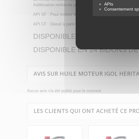
APIs
Additivation renforcée par du bisulfure de molybdène.
Consentement spé
API SF : Pour moteur à Essence.
API CF : Diesel à partir de 1994 (non préconisée aux E.U 
DISPONIBLE EN TONNELET DE 
DISPONIBLE EN 24 BIDONS DE 
AVIS SUR HUILE MOTEUR IGOL HERITAG
Aucun avis n'a été publié pour le moment.
LES CLIENTS QUI ONT ACHETÉ CE PR