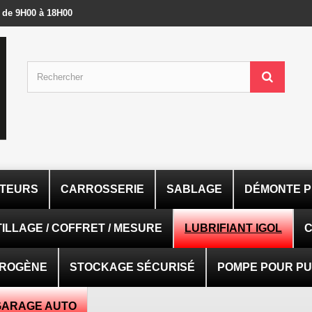
- de 9H00 à 18H00
ATEURS
CARROSSERIE
SABLAGE
DÉMONTE P
ILLAGE / COFFRET / MESURE
LUBRIFIANT IGOL
C
TROGÈNE
STOCKAGE SÉCURISÉ
POMPE POUR PUI
GARAGE AUTO