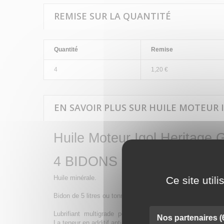
REMISE SUR LA QUANTITÉ
Quantité
Remise
4
1,20 €
EN SAVOIR PLUS SUR HUILE MOTEUR I
Huile Moteur Igol Heritag
4 BIDONS DE 5 LITRES
Huile minérale.
Ce site util
Bidon de 5 litres ou tonnelet de 60 litres.
Lubrifiant multigrade pour moteurs à Essence et Diesel, 
Nos partenaires
(
La teneur en additif anti-usure est contrôlée à 0.08% mini