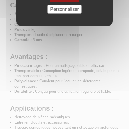
Caractéristiques techniques :
Personnaliser
Alimentation :
230V.
Dimensions :
460 x 660 x 260 mm.
Capacité :
11 litres.
Poids :
5 kg.
Transport :
Facile à déplacer et à ranger.
Garantie :
3 ans.
Avantages :
Pinceau intégré :
Pour un nettoyage ciblé et efficace.
Transportable :
Conception légère et compacte, idéale pour le
transport dans un véhicule.
Polyvalence :
Convient pour l’eau et les détergents
domestiques.
Durabilité :
Conçue pour une utilisation régulière et fiable.
Applications :
Nettoyage de pièces mécaniques.
Entretien d’outils et accessoires.
Travaux domestiques nécessitant un nettoyage en profondeur.