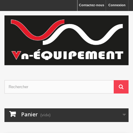
Panneau de gestion des cookies
Contactez-nous
Connexion
Panier
(vide)