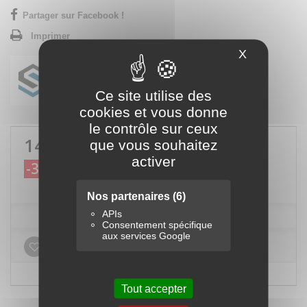
Partager sur Facebook !
Imprimer
X
Masquer le
Ce site utilise des
cookies et vous donne
le contrôle sur ceux
149,00 €
TTC
que vous souhaitez
activer
-31,00 €
180,00 €
TTC
Nos partenaires
(6)
APIs
Consentement spécifique
aux services Google
Ajouter à ma liste d'envies
Tout accepter