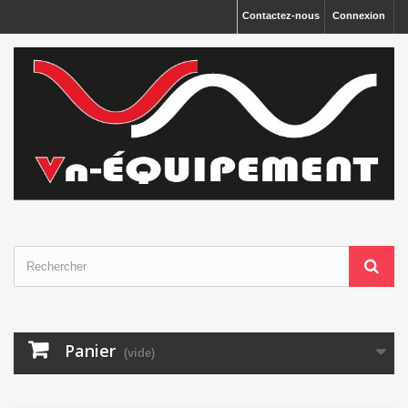
Panneau de gestion des cookies
Contactez-nous
Connexion
Panier
(vide)