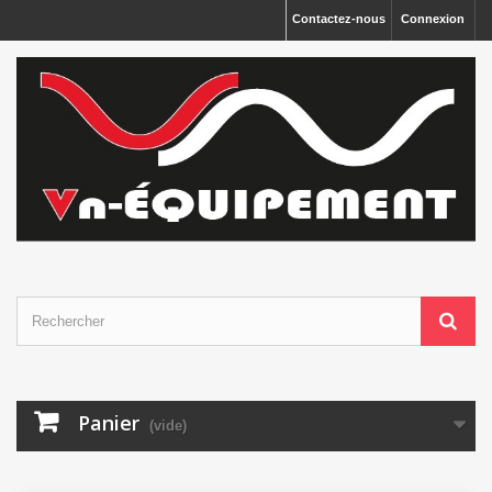
Panneau de gestion des cookies
Contactez-nous
Connexion
Panier
(vide)