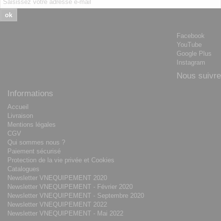
ok
Facebook
YouTube
Google Plus
Instagram
Nous suivre
Informations
Accueil
Livraison
Mentions légales
CGV
Qui sommes nous ?
Paiement sécurisé
Protection de la vie privée et Cookies
Catalogues
Newsletter VNEQUIPEMENT 2020
Newsletter VNEQUIPEMENT - Février 2020
Newsletter VNEQUIPEMENT - Septembre 2020
Newsletter VNEQUIPEMENT 2022
Newsletter VNEQUIPEMENT - Mai 2022