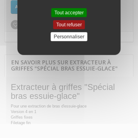
Ajouter au panier
Tout accepter
Tout refuser
Ajouter à ma liste d'envies
Personnaliser
EN SAVOIR PLUS SUR EXTRACTEUR À
GRIFFES "SPÉCIAL BRAS ESSUIE-GLACE"
Extracteur à griffes "Spécial
bras essuie-glace"
Pour une extraction de bras d'essuie-glace
Version 4 en 1
Griffes fixes
Filetage fin