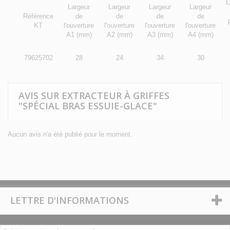
L
Largeur
Largeur
Largeur
Largeur
Référence
de
de
de
de
KT
l'ouverture
l'ouverture
l'ouverture
l'ouverture
A1 (mm)
A2 (mm)
A3 (mm)
A4 (mm)
79625702
28
24
34
30
AVIS SUR EXTRACTEUR À GRIFFES
"SPÉCIAL BRAS ESSUIE-GLACE"
Aucun avis n'a été publié pour le moment.
LETTRE D'INFORMATIONS