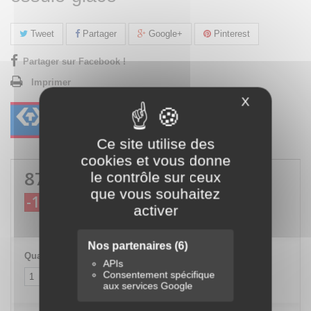
Tweet
Partager
Google+
Pinterest
Partager sur Facebook !
Imprimer
X
Masquer le
Ce site utilise des
cookies et vous donne
87,88 €
TTC
le contrôle sur ceux
que vous souhaitez
-10%
97,64 €
TTC
activer
Nos partenaires
(6)
Quantité
APIs
Consentement spécifique
aux services Google