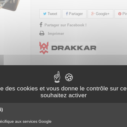
Tweet
Partager
Google+
Pin
Partager sur Facebook !
Imprimer
ise des cookies et vous donne le contrôle sur 
TION ÉLECTRIQUE 12V 900 KG
souhaitez activer
e 12V 900 kg
6)
cifique aux services Google