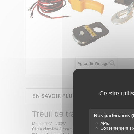
Agrandir l'image
Ce site util
EN SAVOIR PLUS SUR TREUIL DE TRAC
Treuil de traction électriqu
Nos partenaires
(
APIs
Moteur 12V - 700W
Consentement spé
Câble diamètre 4 mm x 15 m