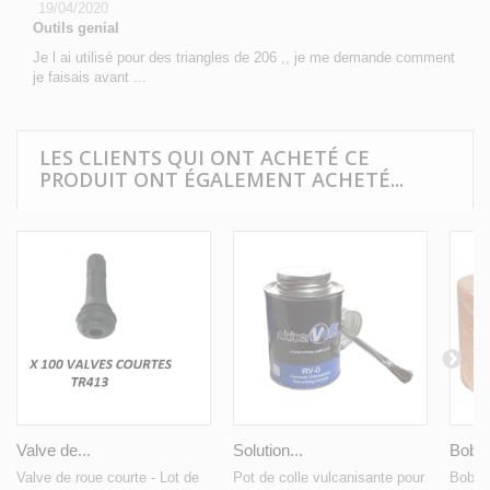
19/04/2020
Outils genial
Je l ai utilisé pour des triangles de 206 ,, je me demande comment
je faisais avant ...
LES CLIENTS QUI ONT ACHETÉ CE
PRODUIT ONT ÉGALEMENT ACHETÉ...
Valve de...
Solution...
Bobin
Valve de roue courte - Lot de
Pot de colle vulcanisante pour
Bobin