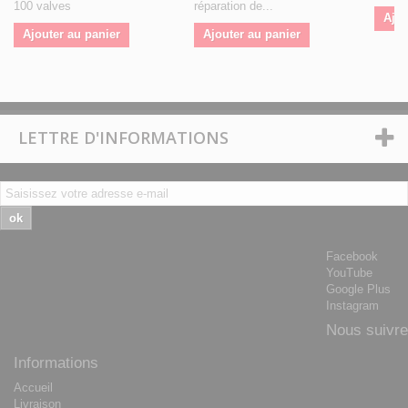
100 valves
réparation de...
Ajou
Ajouter au panier
Ajouter au panier
LETTRE D'INFORMATIONS
ok
Facebook
YouTube
Google Plus
Instagram
Nous suivre
Informations
Accueil
Livraison