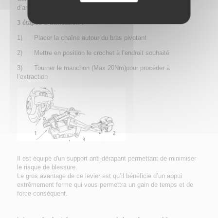
d’amortisseur.
3 étapes d’utilisation :
1)
Placer la chaîne autour du bras pivotant
2)
Mettre en position le crochet à l’endroit souhaité
3)
Tourner le manchon (Max 20Nm)pour procéder à
l’extraction
Il est équipé d'un support anti-dérapant permettant de minimiser
le risque de blessure.
Le gros avantage de ce levier est qu’il bénéficie d’un appui
extrêmement ferme qui vous permettra un gain de temps et de
force conséquent.