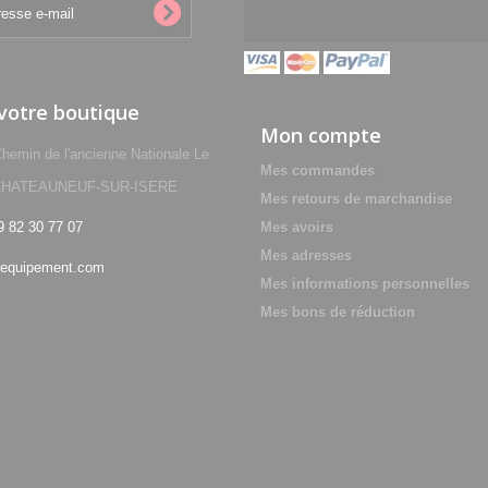
 votre boutique
Mon compte
min de l'ancienne Nationale Le
Mes commandes
0 CHATEAUNEUF-SUR-ISERE
Mes retours de marchandise
9 82 30 77 07
Mes avoirs
Mes adresses
equipement.com
Mes informations personnelles
Mes bons de réduction