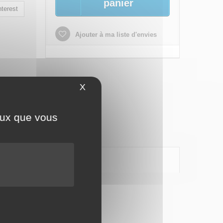
panier
terest
Ajouter à ma liste d'envies
X
Masquer le bandeau des cookies
ceux que vous