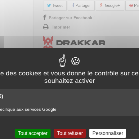
Tweet
Partager
Google+
Pin
Partager sur Facebook !
Imprimer
ise des cookies et vous donne le contrôle sur 
souhaitez activer
6)
RÉTRACTABLES 2 À 4 MM²
cifique aux services Google
 2 à 4 mm²
Tout accepter
Tout refuser
Personnaliser