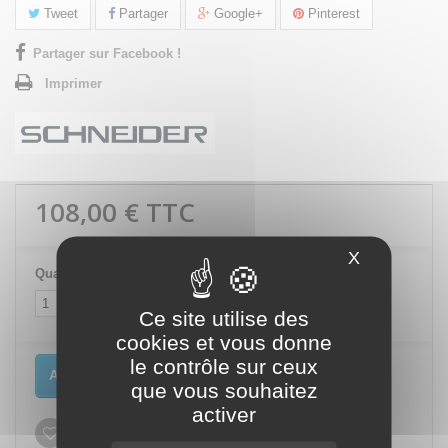
Tweet
Partager
Google+
Pinterest
Partager sur Facebook !
Imprimer
108,00 €
TTC
X
Masquer le
Quantité
Ce site utilise des
cookies et vous donne
le contrôle sur ceux
Ajouter au panier
que vous souhaitez
activer
Ajouter à ma liste d'envies