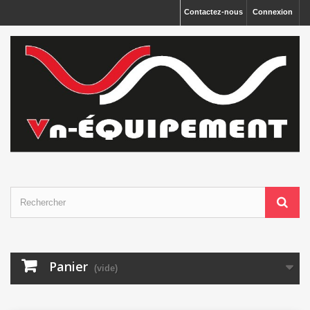
Panneau de gestion des cookies
Contactez-nous
Connexion
Panier
(vide)