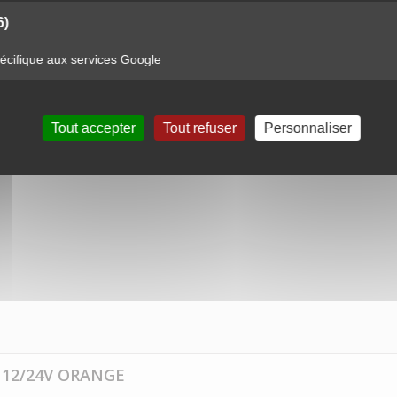
0 Flashs différents
6)
cifique aux services Google
onctionner par alternance jusqu’à 8 feux.
Tout accepter
Tout refuser
Personnaliser
 12/24V ORANGE