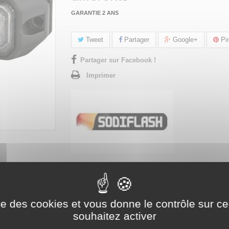
GARANTIE 2 ANS
Tweet
Partager
Google+
Pin
Partager sur Facebook !
Imprimer
TION 4 LED 12/24V ORANGE
ise des cookies et vous donne le contrôle sur 
souhaitez activer