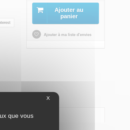
Ajouter au
panier
terest
Ajouter à ma liste d'envies
X
Masquer le bandeau des cookies
ceux que vous