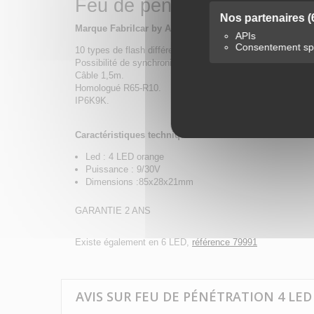
Feu de pénétration 4 LED, 1
Nos partenaires
(
Marque Fabrilcar by Aspock.
APIs
Consentement spé
10 types de flash différents.
Possibilité de synchroniser les éclairages ou de les faire f
Câble 1,5m.
Homologué R65-R10.
IP6K9K.
Caractéristiques techniques :
Led : 4 LED orange
Puissance : 9/30V
Dimensions :85x28x21mm
GARANTIE 2 ANS
Existe également en 6 LED,
référence 79991
AVIS SUR FEU DE PÉNÉTRATION 4 LED