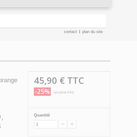
contact
plan du site
45,90 €
TTC
orange
-25%
61,20 €
TTC
,
Quantité
s