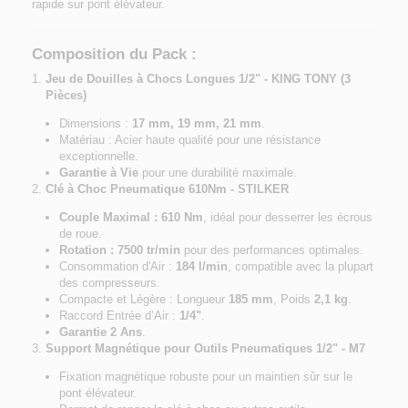
rapide sur pont élévateur.
Composition du Pack :
Jeu de Douilles à Chocs Longues 1/2" - KING TONY (3
Pièces)
Dimensions :
17 mm, 19 mm, 21 mm
.
Matériau : Acier haute qualité pour une résistance
exceptionnelle.
Garantie à Vie
pour une durabilité maximale.
Clé à Choc Pneumatique 610Nm - STILKER
Couple Maximal : 610 Nm
, idéal pour desserrer les écrous
de roue.
Rotation : 7500 tr/min
pour des performances optimales.
Consommation d'Air :
184 l/min
, compatible avec la plupart
des compresseurs.
Compacte et Légère : Longueur
185 mm
, Poids
2,1 kg
.
Raccord Entrée d’Air :
1/4"
.
Garantie 2 Ans
.
Support Magnétique pour Outils Pneumatiques 1/2" - M7
Fixation magnétique robuste pour un maintien sûr sur le
pont élévateur.