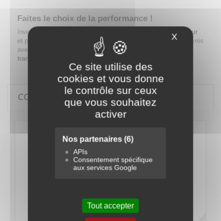
Faites le choix de la performance !
Investissez dans ce
pack indispensable pour pont élévateur
X
Masquer le
et profitez d’une organisation impeccable et d’outils fiables, livrés
avec des garanties solides.
Commandez dès maintenant et
transformez vos interventions en un jeu d'enfant !
Ce site utilise des
cookies et vous donne
le contrôle sur ceux
CONTENU DU PACK
que vous souhaitez
activer
Nos partenaires
(6)
APIs
Consentement spécifique
aux services Google
Tout accepter