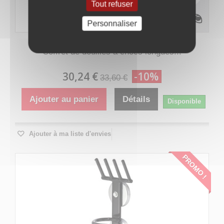
Tout refuser
Personnaliser
1 x
Coffret de douilles à chocs longues...
30,24 €
-10%
33,60 €
Ajouter au panier
Détails
Disponible
Ajouter à ma liste d'envies
PROMO !