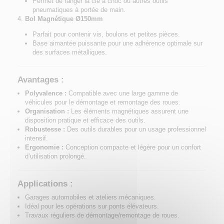
Permet de ranger la clé à choc ou autres outils
pneumatiques à portée de main.
Bol Magnétique Ø150mm
Parfait pour contenir vis, boulons et petites pièces.
Base aimantée puissante pour une adhérence optimale sur
des surfaces métalliques.
Avantages :
Polyvalence :
Compatible avec une large gamme de
véhicules pour le démontage et remontage des roues.
Organisation :
Les éléments magnétiques assurent une
disposition pratique et efficace des outils.
Robustesse :
Des outils durables pour un usage professionnel
intensif.
Ergonomie :
Conception compacte et légère pour un confort
d’utilisation prolongé.
Applications :
Garages automobiles et ateliers mécaniques.
Idéal pour les opérations sur ponts élévateurs.
Travaux réguliers de démontage/remontage de roues.