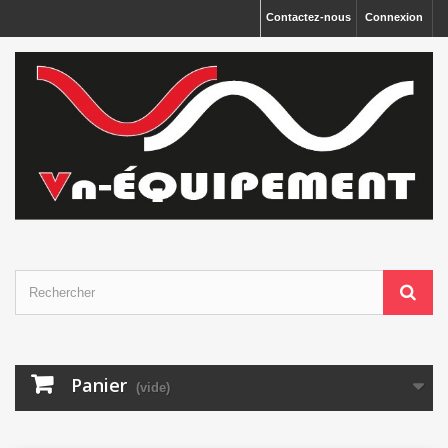
Panneau de gestion des cookies
Contactez-nous
Connexion
Panier
(vide)