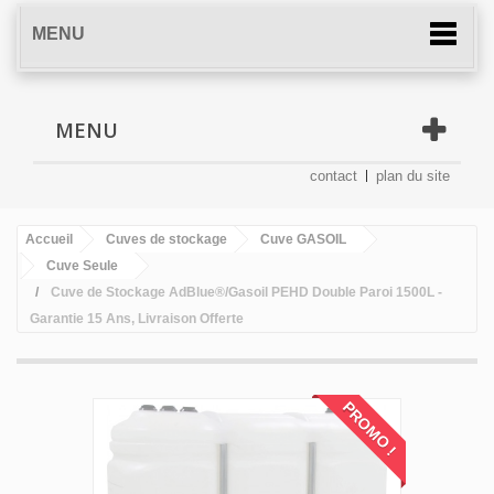
MENU
MENU
contact
plan du site
Accueil
Cuves de stockage
Cuve GASOIL
Cuve Seule
Cuve de Stockage AdBlue®/Gasoil PEHD Double Paroi 1500L -
Garantie 15 Ans, Livraison Offerte
PROMO !