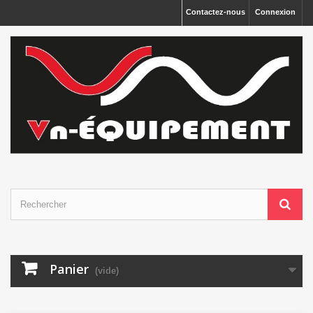
Panneau de gestion des cookies
Contactez-nous
Connexion
Panier
(vide)