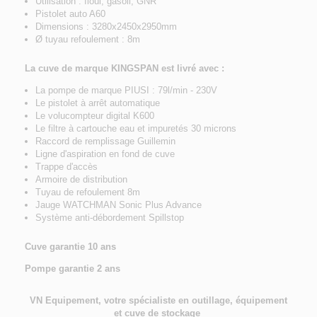
Utilisation : fioul, gasoil, GNR
Pistolet auto A60
Dimensions : 3280x2450x2950mm
Ø tuyau refoulement : 8m
La cuve de marque KINGSPAN est livré avec :
La pompe de marque PIUSI : 79l/min - 230V
Le pistolet à arrêt automatique
Le volucompteur digital K600
Le filtre à cartouche eau et impuretés 30 microns
Raccord de remplissage Guillemin
Ligne d'aspiration en fond de cuve
Trappe d'accès
Armoire de distribution
Tuyau de refoulement 8m
Jauge WATCHMAN Sonic Plus Advance
Système anti-débordement Spillstop
Cuve garantie 10 ans
Pompe garantie 2 ans
VN Equipement, votre spécialiste en outillage, équipement
et cuve de stockage