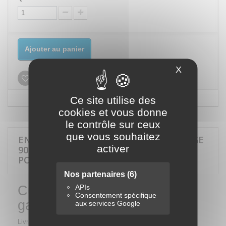
Ajouter au panier
X
Masquer le
Ajouter à ma liste d'envies
Ce site utilise des
cookies et vous donne
le contrôle sur ceux
que vous souhaitez
EN SAVOIR PLUS SUR CUVE DE STOCKAGE
activer
9000 LITRES GASOIL PEHD DP AVEC
POMPE 230V 79L/MIN
Nos partenaires
(6)
APIs
Cuve de stockage 9000 litres
Consentement spécifique
gasoil double paroi
aux services Google
Livraison produit encombrant.