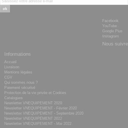
ok
Facebook
YouTube
Google Plus
Instagram
Nous suivre
Informations
Accueil
Livraison
Mentions légales
CGV
Qui sommes nous ?
Paiement sécurisé
Protection de la vie privée et Cookies
Catalogues
Newsletter VNEQUIPEMENT 2020
Newsletter VNEQUIPEMENT - Février 2020
Newsletter VNEQUIPEMENT - Septembre 2020
Newsletter VNEQUIPEMENT 2022
Newsletter VNEQUIPEMENT - Mai 2022