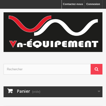
Panneau de gestion des cookies
Contactez-nous
Connexion
Panier
(vide)