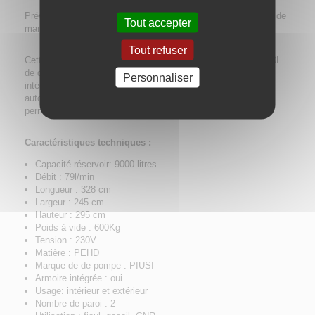
Prévoir un engin de déchargement (tracteur à fourches, engin de
Tout accepter
manutention de type chariot élévateur ou télescopique).
Tout refuser
Cette
cuve de stockage
double paroi pour fuel/gasoil de 9000L
de qualité supérieur possède une double paroi avec armoire
Personnaliser
intégrée pour la station à gasoil 230V et le pistolet
automatique/compteur/filtre. Son réservoir de 9000 litres vous
permettra de stocker une quantité très importante de fioul.
Caractéristiques techniques :
Capacité réservoir: 9000 litres
Débit : 79l/min
Longueur : 328 cm
Largeur : 245 cm
Hauteur : 295 cm
Poids à vide : 600Kg
Tension : 230V
Matière : PEHD
Marque de de pompe : PIUSI
Armoire intégrée : oui
Usage: intérieur et extérieur
Nombre de paroi : 2