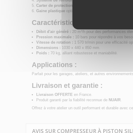
Système de refroidissement rapide
pour prévenir tout
Carter de protection
et filtre nouvelle génération pour un
Gaine plastique
optimisant la fluidité de refroidissemen
Caractéristiques techniques :
Débit d'air généré :
20 m³/h pour des performances éle
Pression maximale :
10 bars pour répondre à vos besoi
Vitesse de rotation :
1 570 tr/min pour une efficacité op
Dimensions :
1030 x 440 x 850 mm.
Poids :
70 kg, alliant robustesse et maniabilité.
Applications :
Parfait pour les garages, ateliers, et autres environnement
Livraison et garantie :
Livraison OFFERTE
en France.
Produit garanti par la fiabilité reconnue de
NUAIR
.
Offrez à votre atelier un outil performant et durable avec c
AVIS SUR COMPRESSEUR À PISTON SILEN