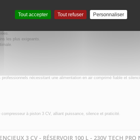
e surchauffe.
 entretien simplifié.
t.
Tout accepter
Tout refuser
Personnaliser
vées.
ns les plus exigeants.
timale.
s professionnels nécessitant une alimentation en air comprimé fiable et silenc
e compresseur à piston 3 CV, alliant puissance, silence et praticité.
CIEUX 3 CV - RÉSERVOIR 100 L - 230V TECH PRO N