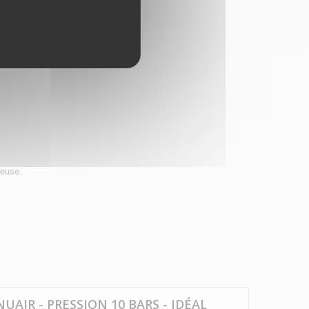
ieuse.
UAIR - PRESSION 10 BARS - IDÉAL