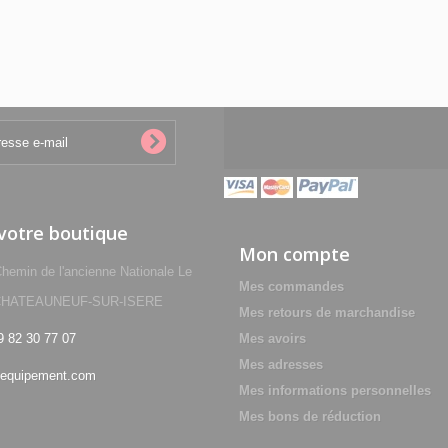
 votre boutique
Mon compte
min de l'ancienne Nationale Le
Mes commandes
0 CHATEAUNEUF-SUR-ISERE
Mes retours de marchandise
9 82 30 77 07
Mes avoirs
Mes adresses
equipement.com
Mes informations personnelles
Mes bons de réduction