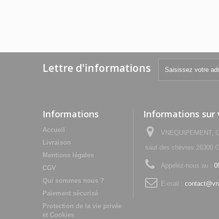
Lettre d'informations
Informations
Informations sur
Accueil
VNEQUIPEMENT, Che
Livraison
saut des chèvres 2630
Mentions légales
Appelez-nous au :
0
CGV
Qui sommes nous ?
E-mail :
contact@vn
Paiement sécurisé
Protection de la vie privée
et Cookies