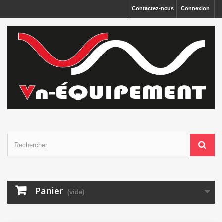
Panneau de gestion des cookies
Contactez-nous
Connexion
Panier
(vide)