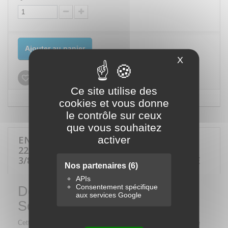
Ajouter au panier
X
Masquer le
Ajouter à ma liste d'envies
Ce site utilise des
cookies et vous donne
le contrôle sur ceux
que vous souhaitez
activer
EN SAVOIR PLUS SUR DOUILLE FENDUE
22MM POUR SONDE LAMBDA - CARRÉ
3/8", LONGUEUR 80MM, GARANTIE À VIE
Nos partenaires
(6)
APIs
Consentement spécifique
Douille Fendue 22mm pour
aux services Google
Sonde Lambda - Carré 3/8"
Cette
douille fendue 22mm
est spécialement conçue pour le