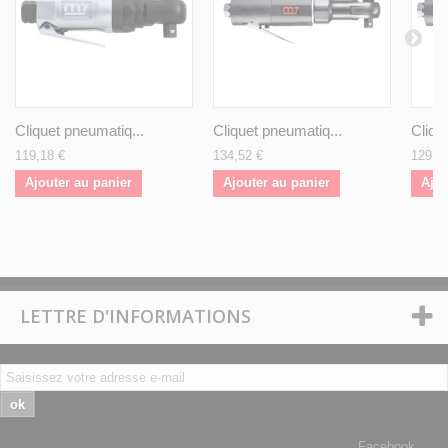
Cliquet pneumatiq...
Cliquet pneumatiq...
Cliqu
119,18 €
134,52 €
129,9
Ajouter au panier
Ajouter au panier
Ajou
LETTRE D'INFORMATIONS
ok
Facebook