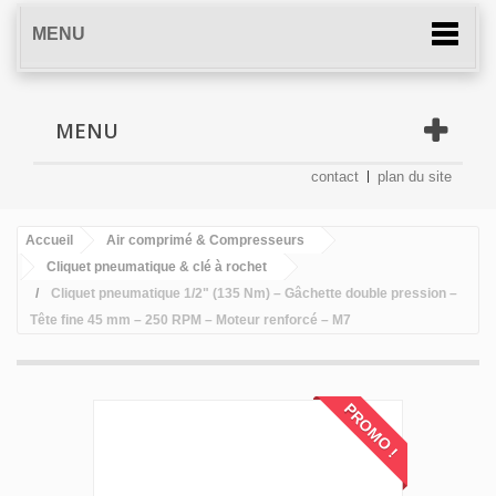
MENU
MENU
contact
plan du site
Accueil
Air comprimé & Compresseurs
Cliquet pneumatique & clé à rochet
Cliquet pneumatique 1/2" (135 Nm) – Gâchette double pression –
Tête fine 45 mm – 250 RPM – Moteur renforcé – M7
PROMO !