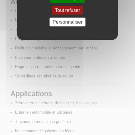
Avantages
Tout refuser
Gâchette à 2 niveaux de pression pour un meilleur contrôle
Moteur puissant (250 tr/min) et couple élevé (135 Nm)
Personnaliser
Tête ultra fine de 45 mm pour accès restreint
Poignée antiglisse M7 pour un confort optimal
Débit d’air réglable et échappement par l’arrière
Inverseur pratique sur la tête
Engrenages renforcés pour usage intensif
Verrouillage sécurisé de la douille
Applications
Serrage et desserrage de bougies, boulons, vis
Entretien automobile et utilitaires
Travaux de mécanique générale
Maintenance d’équipements légers