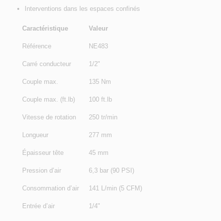
Interventions dans les espaces confinés
Caractéristique
Valeur
Référence
NE483
Carré conducteur
1/2"
Couple max.
135 Nm
Couple max. (ft.lb)
100 ft.lb
Vitesse de rotation
250 tr/min
Longueur
277 mm
Épaisseur tête
45 mm
Pression d’air
6,3 bar (90 PSI)
Consommation d’air
141 L/min (5 CFM)
Entrée d’air
1/4"