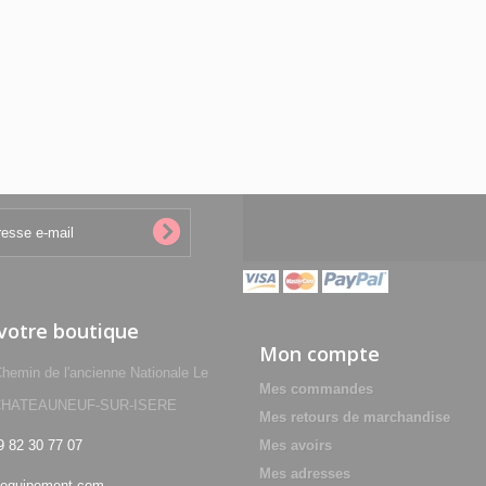
 votre boutique
Mon compte
min de l'ancienne Nationale Le
Mes commandes
0 CHATEAUNEUF-SUR-ISERE
Mes retours de marchandise
9 82 30 77 07
Mes avoirs
Mes adresses
equipement.com