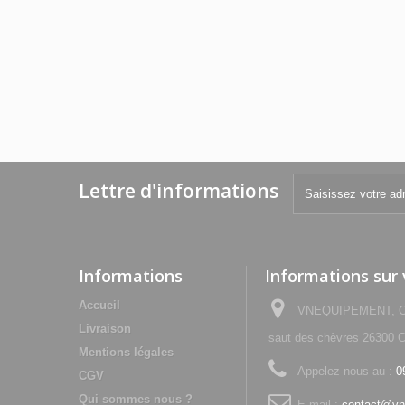
Lettre d'informations
Informations
Informations sur
Accueil
VNEQUIPEMENT, Che
Livraison
saut des chèvres 2630
Mentions légales
Appelez-nous au :
0
CGV
Qui sommes nous ?
E-mail :
contact@vn