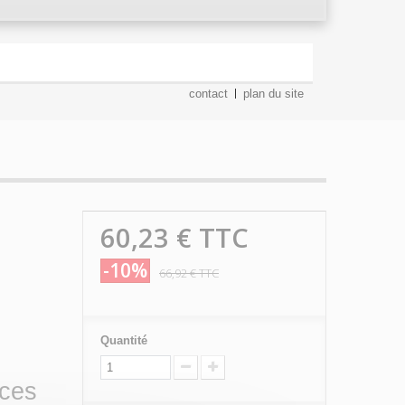
contact
plan du site
60,23 €
TTC
-10%
66,92 €
TTC
Quantité
èces