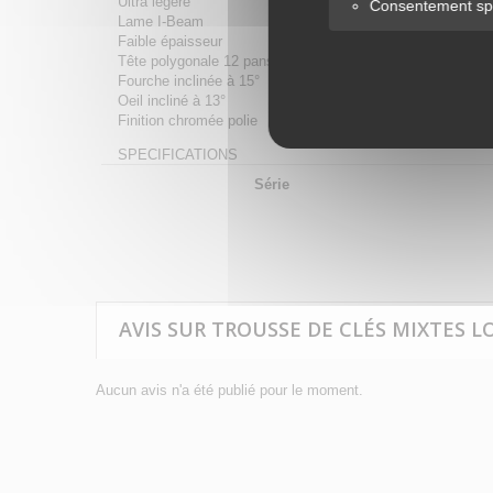
Ultra légère
Consentement spé
Lame I-Beam
Faible épaisseur
Tête polygonale 12 pans avec dégagement de l’œil
Fourche inclinée à 15°
Oeil incliné à 13°
Finition chromée polie
SPECIFICATIONS
Série
AVIS SUR TROUSSE DE CLÉS MIXTES LO
Aucun avis n'a été publié pour le moment.