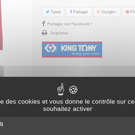
Tweet
Partager
Google+
Pin
Partager sur Facebook !
Imprimer
S MIXTES LONGUES ET LÉGÈRES - 7 PIÈCES
ise des cookies et vous donne le contrôle sur 
souhaitez activer
ues et légères - 7 pièces
6)