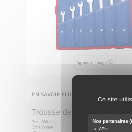
Agrandir l'image
EN SAVOIR PLUS SUR TROUSSE DE CLÉ
Ce site util
Trousse de clés mixtes long
Nos partenaires
(
Pas : Métrique
Extra longue
APIs