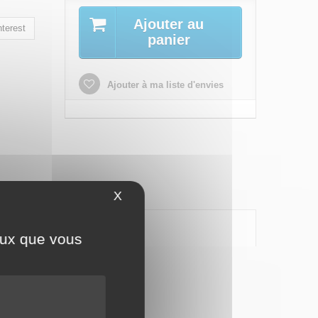
Ajouter au
terest
panier
Ajouter à ma liste d'envies
X
Masquer le bandeau des cookies
ceux que vous