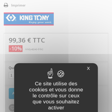
Imprimer
99,36 €
TTC
-10%
110,40 €
TTC
X
Masquer le
Quantité
Ce site utilise des
cookies et vous donne
Ajouter au panier
le contrôle sur ceux
que vous souhaitez
activer
Ajouter à ma liste d'envies