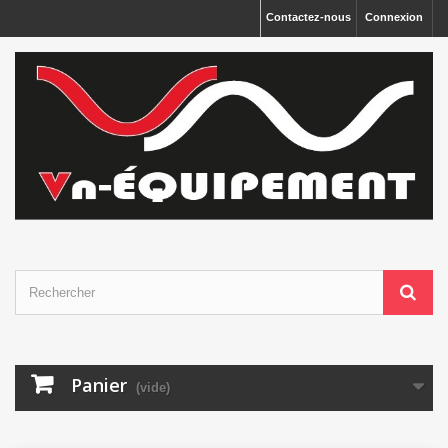
Panneau de gestion des cookies
Contactez-nous
Connexion
Panier
(vide)