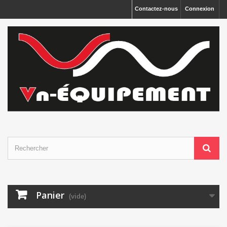
Panneau de gestion des cookies
Contactez-nous
Connexion
Panier
(vide)