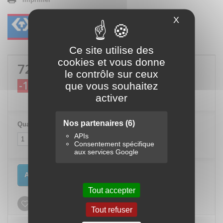
X
Masquer le
Ce site utilise des
cookies et vous donne
72,95 €
TTC
le contrôle sur ceux
-10%
que vous souhaitez
81,06 €
TTC
activer
Nos partenaires
(6)
Quantité
APIs
Consentement spécifique
aux services Google
Ajouter au panier
Tout accepter
Ajouter à ma liste d'envies
Tout refuser