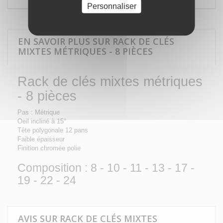
Personnaliser
EN SAVOIR PLUS SUR RACK DE CLÉS
MIXTES MÉTRIQUES - 8 PIÈCES
Rack de clés mixtes métriques
- 8 pièces
Pas : Métrique
Oeil incliné à 15°
Tête polygonale 12 pans
Faible épaisseur
Finition chromée polie
Composition : 8 - 10 - 11 - 13 - 17 -
19 - 22 - 24
AVIS SUR RACK DE CLÉS MIXTES